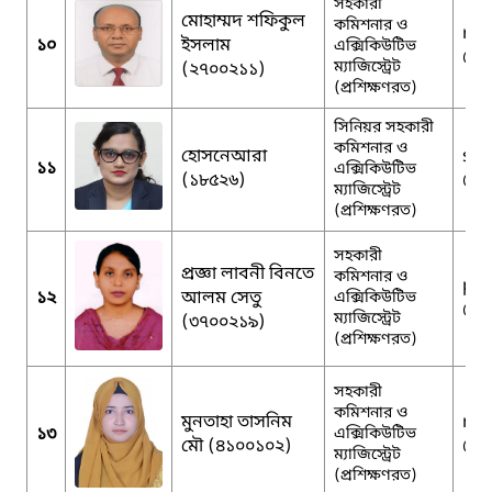
সহকারী
মোহাম্মদ শফিকুল
কমিশনার ও
rs.
১০
ইসলাম
এক্সিকিউটিভ
@g
ম্যাজিস্ট্রেট
(২৭০০২১১)
(প্রশিক্ষণরত)
সিনিয়র সহকারী
কমিশনার ও
হোসনেআরা
sha
১১
এক্সিকিউটিভ
(১৮৫২৬)
@g
ম্যাজিস্ট্রেট
(প্রশিক্ষণরত)
সহকারী
প্রজ্ঞা লাবনী বিনতে
কমিশনার ও
pra
১২
আলম সেতু
এক্সিকিউটিভ
@g
ম্যাজিস্ট্রেট
(৩৭০০২১৯)
(প্রশিক্ষণরত)
সহকারী
কমিশনার ও
মুনতাহা তাসনিম
mu
১৩
এক্সিকিউটিভ
মৌ (৪১০০১০২)
@g
ম্যাজিস্ট্রেট
(প্রশিক্ষণরত)