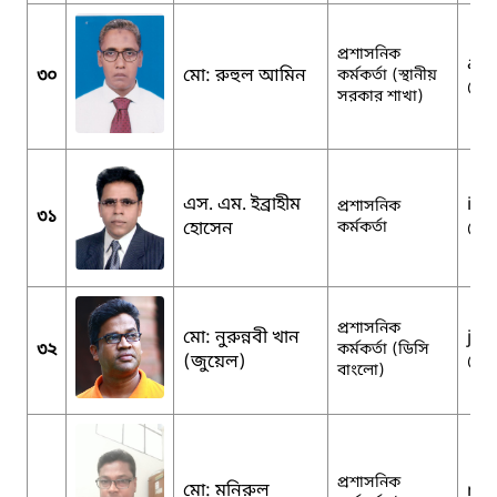
প্রশাসনিক
acg
৩০
মো: রুহুল আমিন
কর্মকর্তা (স্থানীয়
@m
সরকার শাখা)
এস. এম. ইব্রাহীম
ibr
প্রশাসনিক
৩১
হোসেন
কর্মকর্তা
@g
প্রশাসনিক
মো: নুরুন্নবী খান
jew
৩২
কর্মকর্তা (ডিসি
(জুয়েল)
@y
বাংলো)
প্রশাসনিক
মো: মনিরুল
mon