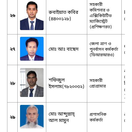
সহকারী
কমিশনার ও
রুবাইয়াত কবির
kab
২৬
এক্সিকিউটিভ
(৪৪০০১২৮)
@g
ম্যাজিস্ট্রেট
(প্রশিক্ষণরত)
জেলা ত্রাণ ও
drr
২৭
মোঃ আঃ বাছেদ
পুনর্বাসন কর্মকর্তা
@g
(ডিআরআরও)
apd
@m
শফিজুল
সহকারী
২৮
সিয়
ইসলাম(৭৮২০০৩২)
প্রোগ্রামার
@gm
)
মোঃ আব্দুল্লাহ্
ao
প্রশাসনিক
২৯
আল মামুন
কর্মকর্তা
@g