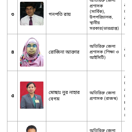
অতিরিক্ত জেলা
adc
প্রশাসক
@m
(সার্বিক),
৩
গনপতি রায়
উপপরিচালক,
adc
স্থানীয়
@gm
সরকার(ভারপ্রাপ্ত)
অতিরিক্ত জেলা
adc
৪
রোজিনা আক্তার
প্রশাসক (শিক্ষা ও
@gm
আইসিটি)
adc
@gm
adc
মোছাঃ নুর নাহার
অতিরিক্ত জেলা
৫
@m
বেগম
প্রশাসক (রাজস্ব)
nah
@g
(ব্য
অতিরিক্ত জেলা