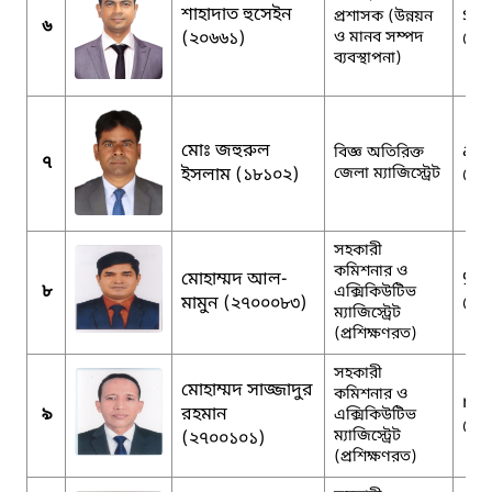
শাহাদাত হুসেইন
sha
প্রশাসক (উন্নয়ন
৬
(২০৬৬১)
ও মানব সম্পদ
@g
ব্যবস্থাপনা)
মোঃ জহুরুল
adm
বিজ্ঞ অতিরিক্ত
৭
ইসলাম (১৮১০২)
জেলা ম্যাজিস্ট্রেট
@g
সহকারী
কমিশনার ও
মোহাম্মদ আল-
90
৮
এক্সিকিউটিভ
মামুন (২৭০০০৮৩)
@g
ম্যাজিস্ট্রেট
(প্রশিক্ষণরত)
সহকারী
মোহাম্মদ সাজ্জাদুর
কমিশনার ও
mm
৯
রহমান
এক্সিকিউটিভ
@g
ম্যাজিস্ট্রেট
(২৭০০১০১)
(প্রশিক্ষণরত)