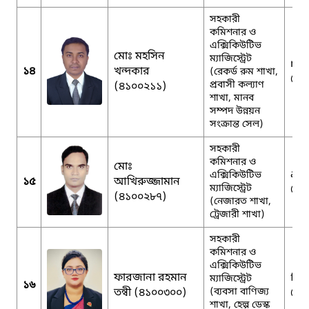
সহকারী
কমিশনার ও
এক্সিকিউটিভ
মোঃ মহসিন
ম্যাজিস্ট্রেট
md
১৪
খন্দকার
(রেকর্ড রুম শাখা,
@g
প্রবাসী কল্যাণ
(৪১০০২১১)
শাখা, মানব
সম্পদ উন্নয়ন
সংক্রান্ত সেল)
সহকারী
কমিশনার ও
মোঃ
akh
এক্সিকিউটিভ
১৫
আখিরুজ্জামান
ম্যাজিস্ট্রেট
@g
(৪১০০২৮৭)
(নেজারত শাখা,
ট্রেজারী শাখা)
সহকারী
কমিশনার ও
এক্সিকিউটিভ
ফারজানা রহমান
far
ম্যাজিস্ট্রেট
১৬
তন্বী (৪১০০৩০০)
(ব্যবসা বাণিজ্য
@g
শাখা, হেল্প ডেস্ক