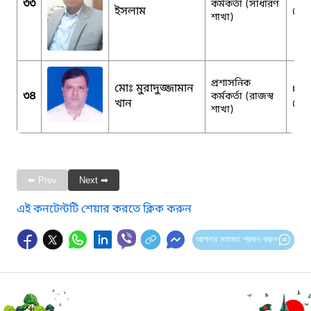
৩৩
কর্মকর্তা (সাধারণ
ইসলাম
@g
শাখা)
প্রশাসনিক
মোঃ মুরাদুজ্জামান
me
৩৪
কর্মকর্তা (রাজস্ব
খান
@g
শাখা)
⬅ Prev
Next ➡
এই কনটেন্টটি শেয়ার করতে ক্লিক করুন
আপনার মতামত প্রদান করুন