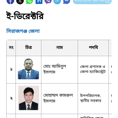
আপনার মতামত প্রদান করুন
ই-ডিরেক্টরি
সিরাজগঞ্জ জেলা
নং
চিত্র
নাম
পদবি
মোঃ আমিনুল
dcs
জেলা প্রশাসক ও
১
ইসলাম
জেলা ম্যাজিস্ট্রেট
@m
মোহাম্মদ কামরুল
ddl
উপপরিচালক,
২
ইসলাম
স্থানীয় সরকার
@g