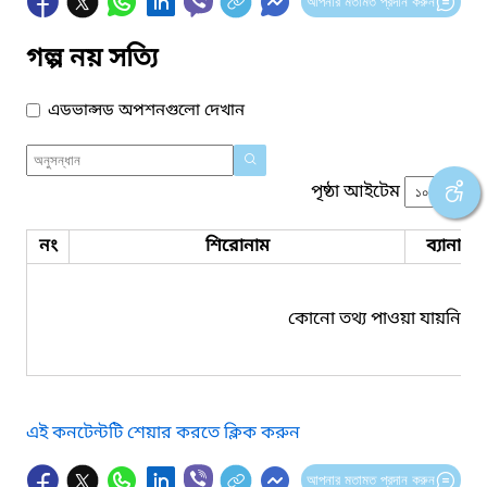
আপনার মতামত প্রদান করুন
গল্প নয় সত্যি
এডভান্সড অপশনগুলো দেখান
পৃষ্ঠা আইটেম
নং
শিরোনাম
ব্যানার 
কোনো তথ্য পাওয়া যায়নি।
এই কনটেন্টটি শেয়ার করতে ক্লিক করুন
আপনার মতামত প্রদান করুন