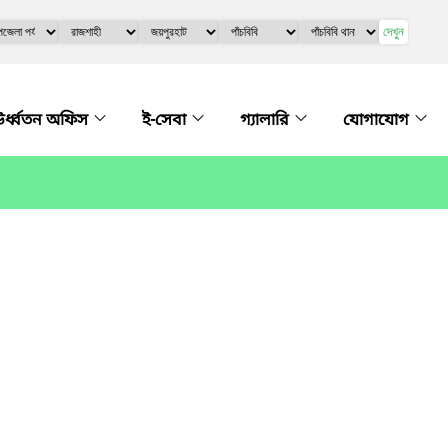
দেখুন
র্ধ্বতন অফিস
ই-সেবা
গ্যালারি
যোগাযোগ